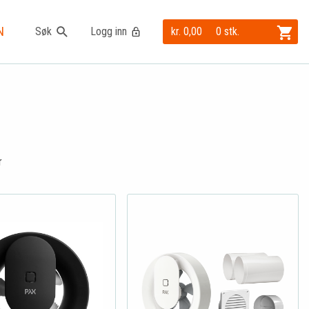
N
Søk
Logg inn
kr. 0,00
0 stk.
r