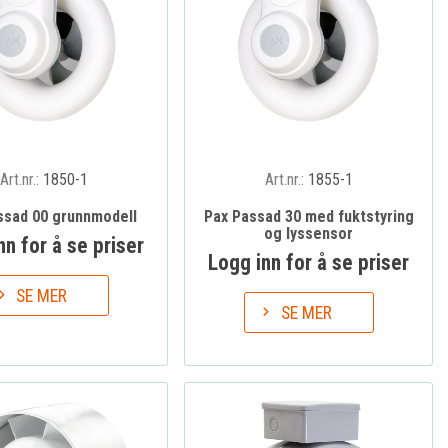
Art.nr.:
1850-1
Art.nr.:
1855-1
ssad 00 grunnmodell
Pax Passad 30 med fuktstyring
og lyssensor
nn for å se priser
Logg inn for å se priser
SE MER
SE MER