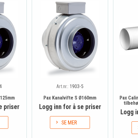
4
Art.nr.:
1903-5
 Ø125mm
Pax Kanalvifte S Ø160mm
Pax Cali
tilbeh
e priser
Logg inn for å se priser
Logg i
SE MER