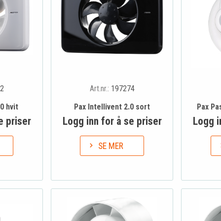
2
Art.nr.:
197274
0 hvit
Pax Intellivent 2.0 sort
Pax Pa
e priser
Logg inn for å se priser
Logg i
SE MER