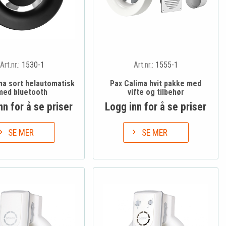
Art.nr.:
1530-1
Art.nr.:
1555-1
ma sort helautomatisk
Pax Calima hvit pakke med
med bluetooth
vifte og tilbehør
nn for å se priser
Logg inn for å se priser
SE MER
SE MER