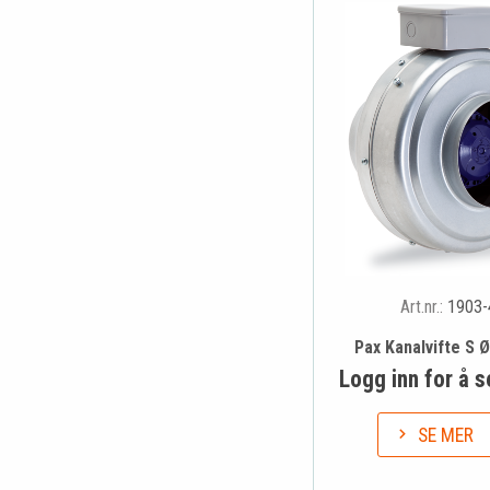
Art.nr.:
1903-
Pax Kanalvifte S
Logg inn for å s
SE MER