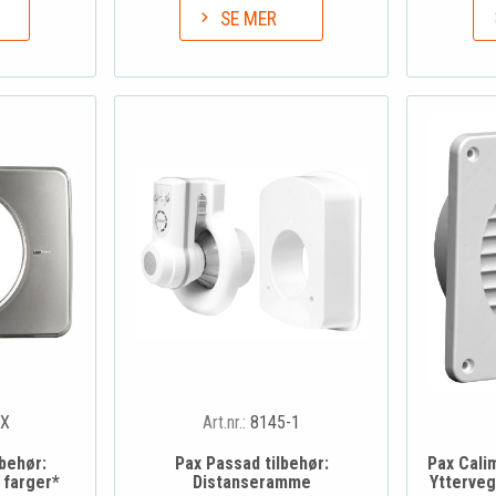
SE MER
XX
Art.nr.:
8145-1
lbehør:
Pax Passad tilbehør:
Pax Cali
 farger*
Distanseramme
Ytterveg