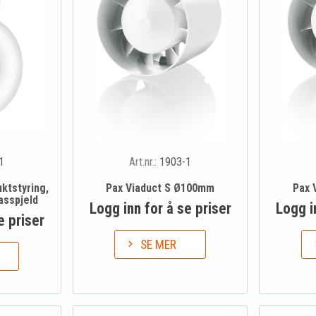
1
Art.nr.:
1903-1
ktstyring,
Pax Viaduct S Ø100mm
Pax 
asspjeld
Logg inn for å se priser
Logg i
e priser
SE MER