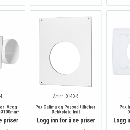
4
Art.nr.:
8143-6
hør: Vegg-
Pax Calima og Passad tilbehør:
Pax I
t Ø100mm*
Dekkplate hvit
D
e priser
Logg inn for å se priser
Logg i