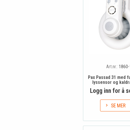
Art.nr.:
1860-
Pax Passad 31 med fu
lyssensor og kaldr
Logg inn for å s
SE MER