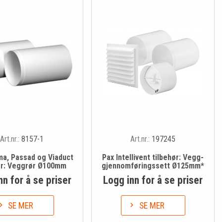
Art.nr.:
8157-1
Art.nr.:
197245
ma, Passad og Viaduct
Pax Intellivent tilbehør: Vegg-
ør: Veggrør Ø100mm
gjennomføringssett Ø125mm*
nn for å se priser
Logg inn for å se priser
SE MER
SE MER