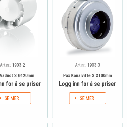
Art.nr.:
1903-2
Art.nr.:
1903-3
Viaduct S Ø120mm
Pax Kanalvifte S Ø100mm
nn for å se priser
Logg inn for å se priser
SE MER
SE MER