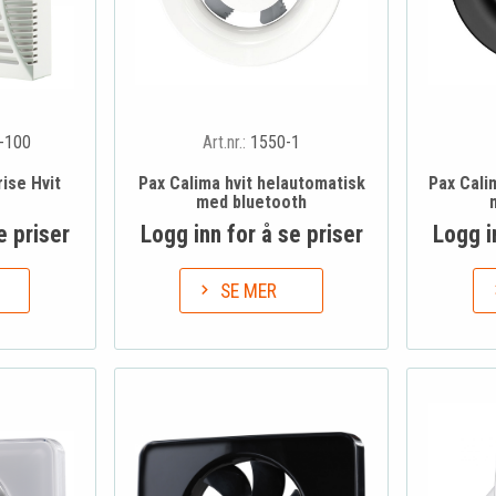
-100
Art.nr.:
1550-1
ise Hvit
Pax Calima hvit helautomatisk
Pax Cali
med bluetooth
e priser
Logg inn for å se priser
Logg i
SE MER