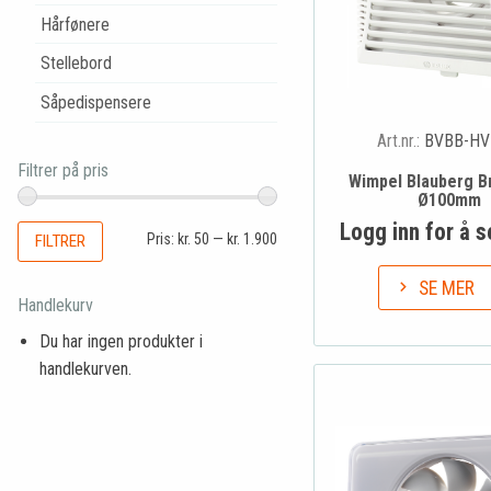
Hårfønere
Stellebord
Såpedispensere
Art.nr.:
BVBB-HV
Filtrer på pris
Wimpel Blauberg Br
Ø100mm
Logg inn for å s
Pris:
kr. 50
—
kr. 1.900
FILTRER
SE MER
Handlekurv
Du har ingen produkter i
handlekurven.