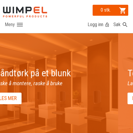
0 stk.
Logg inn
Søk
Telco varmelistene
Lav høyde | Høy effekt | Norsk kvalitet
LES MER