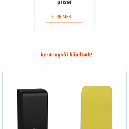
priser
SE MER
…berøringsfri håndtørk!