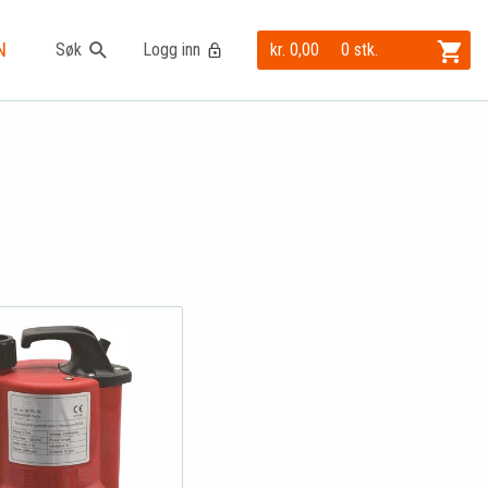
N
Søk
Logg inn
kr. 0,00
0 stk.