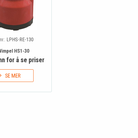
nr.:
LPHS-RE-130
Wimpel HS1-30
nn for å se priser
SE MER