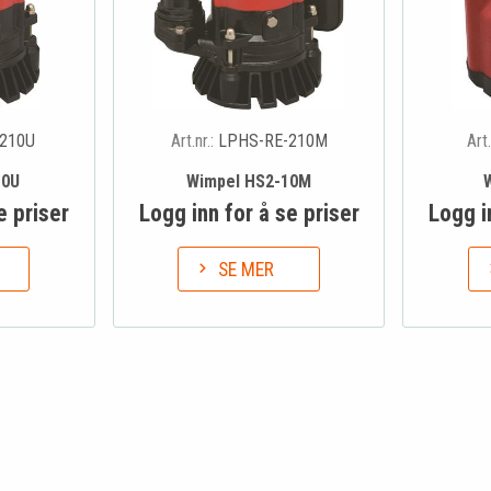
210U
Art.nr.:
LPHS-RE-210M
Art.
10U
Wimpel HS2-10M
e priser
Logg inn for å se priser
Logg i
SE MER