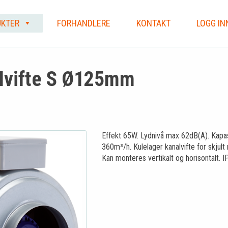
KTER
FORHANDLERE
KONTAKT
LOGG IN
lvifte S Ø125mm
Effekt 65W. Lydnivå max 62dB(A). Kapas
360m³/h. Kulelager kanalvifte for skjult
Kan monteres vertikalt og horisontalt. I