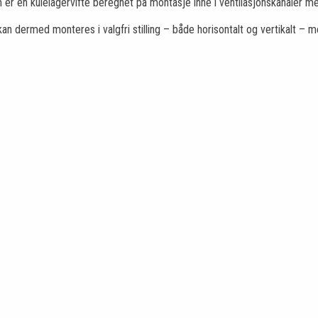
er en kulelagervifte beregnet på montasje inne i ventilasjonskanaler
kan dermed monteres i valgfri stilling – både horisontalt og vertikalt – 