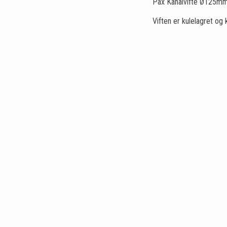
Pax Kanalvifte Ø125mm 
Viften er kulelagret og 