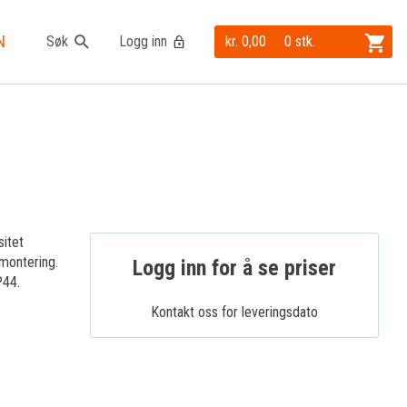
N
Søk
Logg inn
kr. 0,00
0 stk.
itet
 montering.
Logg inn for å se priser
P44.
Kontakt oss for leveringsdato