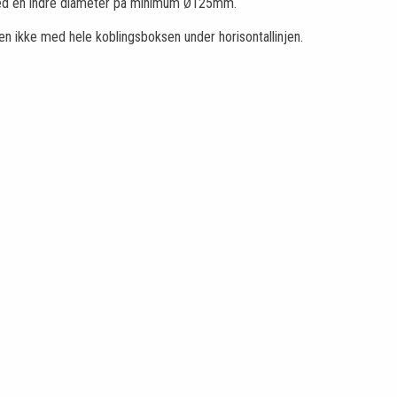
 med en indre diameter på minimum Ø125mm.
men ikke med hele koblingsboksen under horisontallinjen.