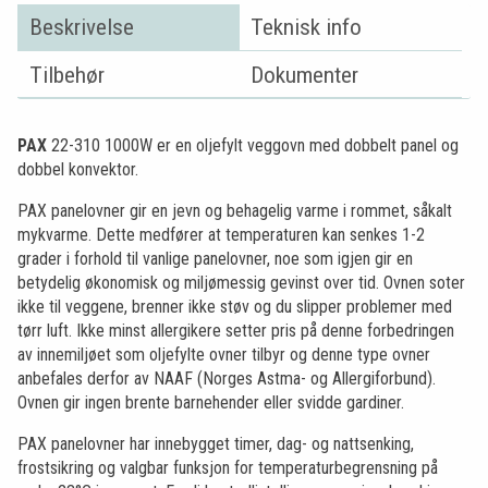
Beskrivelse
Teknisk info
Tilbehør
Dokumenter
PAX
22-310 1000W er en oljefylt veggovn med dobbelt panel og
dobbel konvektor.
PAX panelovner gir en jevn og behagelig varme i rommet, såkalt
mykvarme. Dette medfører at temperaturen kan senkes 1-2
grader i forhold til vanlige panelovner, noe som igjen gir en
betydelig økonomisk og miljømessig gevinst over tid. Ovnen soter
ikke til veggene, brenner ikke støv og du slipper problemer med
tørr luft. Ikke minst allergikere setter pris på denne forbedringen
av innemiljøet som oljefylte ovner tilbyr og denne type ovner
anbefales derfor av NAAF (Norges Astma- og Allergiforbund).
Ovnen gir ingen brente barnehender eller svidde gardiner.
PAX panelovner har innebygget timer, dag- og nattsenking,
frostsikring og valgbar funksjon for temperaturbegrensning på