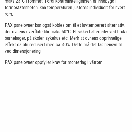
maks 23°C i rommet. Fordi kontrollintelligensen er innebygd i
termostatenheten, kan temperaturen justeres individuelt for hvert
rom.
PAX panelovner kan også kobles om til et lavtemperert alternativ,
der ovnens overflate blir maks 60°C. Et sikkert alternativ ved bruk i
barnehager, på skoler, sykehus etc. Merk at ovnens opprinnelige
effekt da blir redusert med ca. 40%. Dette må det tas hensyn til
ved dimensjonering.
PAX panelovner oppfyller krav for montering i våtrom.