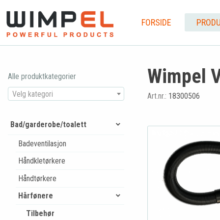
FORSIDE
PRODU
Wimpel Va
Alle produktkategorier
Velg kategori
Art.nr.:
18300506
Bad/garderobe/toalett
Badeventilasjon
Håndkletørkere
Håndtørkere
Hårfønere
Tilbehør