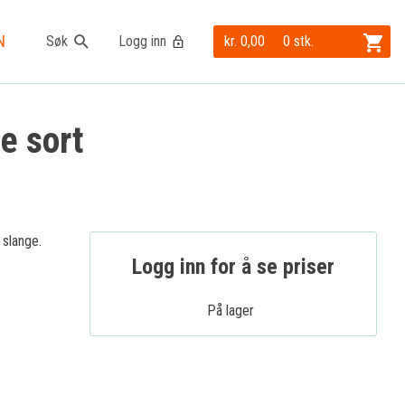
N
Søk
Logg inn
kr. 0,00
0 stk.
e sort
 slange.
Logg inn for å se priser
På lager .