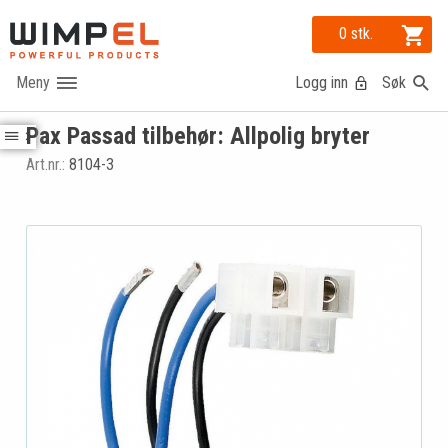
0 stk.
Logg inn
Søk
Pax Passad tilbehør: Allpolig bryter
Art.nr.:
8104-3