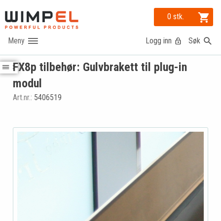
0 stk.
Logg inn
Søk
FX8p tilbehør: Gulvbrakett til plug-in
modul
Art.nr.:
5406519