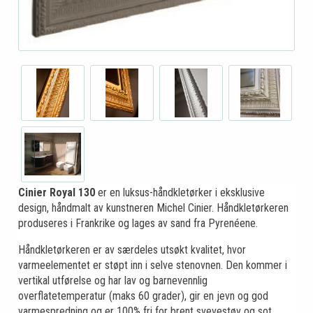
Cinier Royal
130
er en luksus-håndkletørker i eksklusive
design, håndmalt av kunstneren Michel Cinier. Håndkletørkeren
produseres i Frankrike og lages av sand fra Pyrenéene.
Håndkletørkeren er av særdeles utsøkt kvalitet, hvor
varmeelementet er støpt inn i selve stenovnen. Den kommer i
vertikal utførelse og har lav og barnevennlig
overflatetemperatur (maks 60 grader), gir en jevn og god
varmespredning og er 100% fri for brent svevestøv og sot.