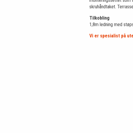
monteringssettet som fø
skruhåndtaket. Terrassev
Tilkobling
1,8m ledning med støps
Vi er spesialist på u