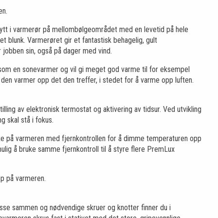
en.
nytt i varmerør på mellombølgeområdet med en levetid på hele
 blunk. Varmerøret gir et fantastisk behagelig, gult
 jobben sin, også på dager med vind.
 som en sonevarmer og vil gi meget god varme til for eksempel
den varmer opp det den treffer, i stedet for å varme opp luften.
tilling av elektronisk termostat og aktivering av tidsur. Ved utvikling
 skal stå i fokus.
peke på varmeren med fjernkontrollen for å dimme temperaturen opp
ulig å bruke samme fjernkontroll til å styre flere PremLux
app på varmeren.
 disse sammen og nødvendige skruer og knotter finner du i