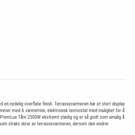
n nydelig overflate finish. Terrassevarmeren har et stort display
dimmer med 6 varmetrinn, elektronisk termostat med mulighet for å
står PremLux Tårn 2500W ekstremt stødig og er så godt som umulig å
ll, som straks skrur av terrassevarmeren, dersom den endrer