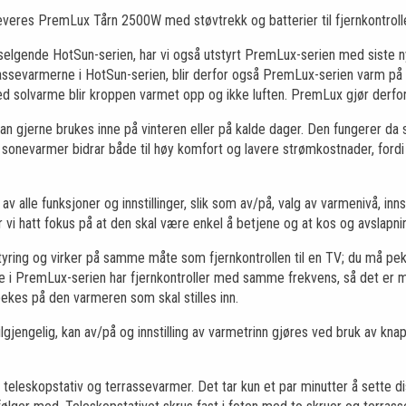
everes PremLux Tårn 2500W med støvtrekk og batterier til fjernkontroll
selgende HotSun-serien, har vi også utstyrt PremLux-serien med siste 
ssevarmerne i HotSun-serien, blir derfor også PremLux-serien varm på et
d solvarme blir kroppen varmet opp og ikke luften. PremLux gjør derfor
 gjerne brukes inne på vinteren eller på kalde dager. Den fungerer da
 sonevarmer bidrar både til høy komfort og lavere strømkostnader, fordi 
 av alle funksjoner og innstillinger, slik som av/på, valg av varmenivå, inns
vi hatt fokus på at den skal være enkel å betjene og at kos og avslapning
 styring og virker på samme måte som fjernkontrollen til en TV; du må 
ne i PremLux-serien har fjernkontroller med samme frekvens, så det er m
ekes på den varmeren som skal stilles inn.
tilgjengelig, kan av/på og innstilling av varmetrinn gjøres ved bruk av kn
t, teleskopstativ og terrassevarmer. Det tar kun et par minutter å sette