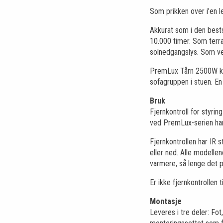
Som prikken over i’en l
Akkurat som i den best
10.000 timer. Som terra
solnedgangslys. Som ve
PremLux Tårn 2500W kan
sofagruppen i stuen. En
Bruk
Fjernkontroll for styring
ved PremLux-serien har 
Fjernkontrollen har IR
eller ned. Alle modelle
varmere, så lenge det p
Er ikke fjernkontrollen 
Montasje
Leveres i tre deler: Fo