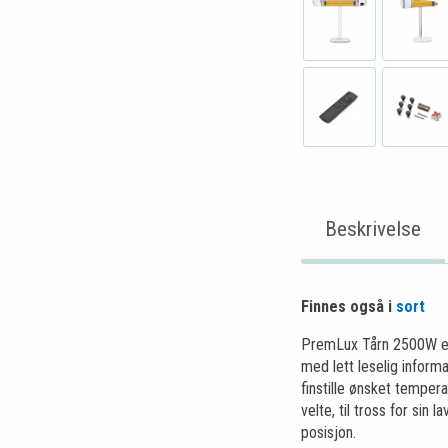
Beskrivelse
Finnes også i
sort
PremLux Tårn 2500W er e
med lett leselig infor
finstille ønsket temper
velte, til tross for si
posisjon.