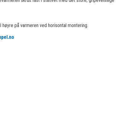
varmeren skrus fast i stativet med det store, gripevennlige
l høyre på varmeren ved horisontal montering.
pel.no