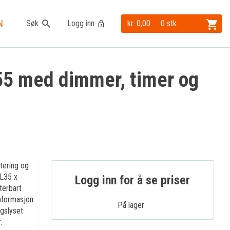
N
Søk
Logg inn
kr. 0,00
0 stk.
55 med dimmer, timer og
tering og
 L35 x
Logg inn for å se priser
terbart
informasjon.
På lager .
gslyset
.