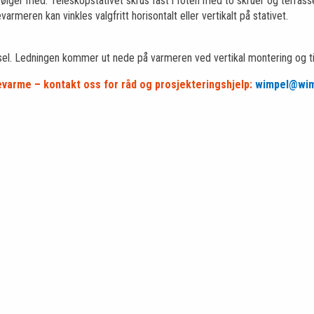
lger med. Teleskopstativet skrus fast i foten med to skruer og terrasse
armeren kan vinkles valgfritt horisontalt eller vertikalt på stativet.
el. Ledningen kommer ut nede på varmeren ved vertikal montering og ti
tevarme – kontakt oss for råd og prosjekteringshjelp:
wimpel@wim