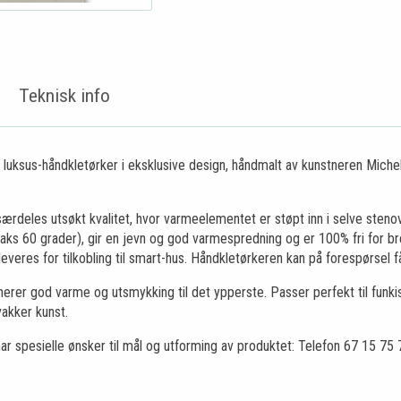
Teknisk info
 luksus-håndkletørker i eksklusive design, håndmalt av kunstneren Michel
ærdeles utsøkt kvalitet, hvor varmeelementet er støpt inn i selve steno
ks 60 grader), gir en jevn og god varmespredning og er 100% fri for br
veres for tilkobling til smart-hus. Håndkletørkeren kan på forespørsel få
erer god varme og utsmykking til det ypperste. Passer perfekt til funki
akker kunst.
ar spesielle ønsker til mål og utforming av produktet: Telefon 67 15 75 