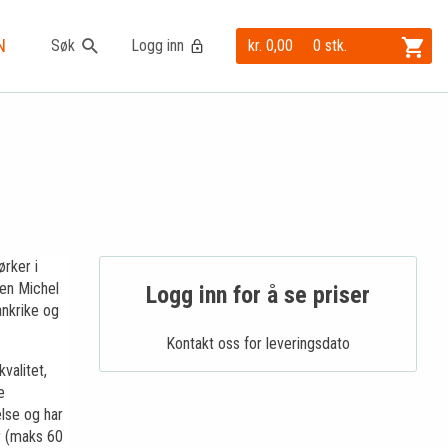
N
Søk
Logg inn
kr. 0,00
0 stk.
ørker i
ren Michel
Logg inn for å se priser
ankrike og
Kontakt oss for leveringsdato
valitet,
e
lse og har
r (maks 60