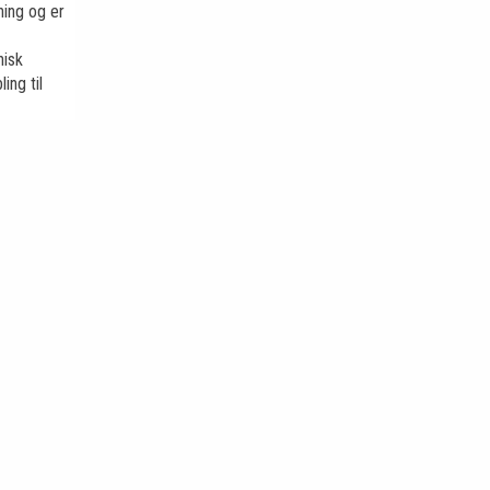
ning og er
nisk
ing til