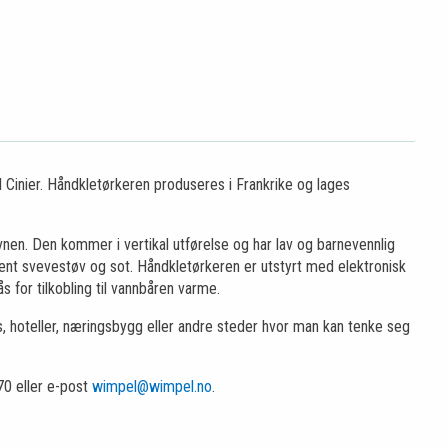
 Cinier. Håndkletørkeren produseres i Frankrike og lages
vnen. Den kommer i vertikal utførelse og har lav og barnevennlig
ent svevestøv og sot. Håndkletørkeren er utstyrt med elektronisk
s for tilkobling til vannbåren varme.
s, hoteller, næringsbygg eller andre steder hvor man kan tenke seg
70 eller e-post
wimpel@wimpel.no
.