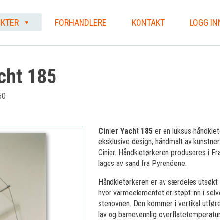
KTER
FORHANDLERE
KONTAKT
LOGG IN
cht 185
50
Cinier Yacht 185
er en luksus-håndklet
eksklusive design, håndmalt av kunstne
Cinier. Håndkletørkeren produseres i Fr
lages av sand fra Pyrenéene.
Håndkletørkeren er av særdeles utsøkt k
hvor varmeelementet er støpt inn i selv
stenovnen. Den kommer i vertikal utføre
lav og barnevennlig overflatetemperatu